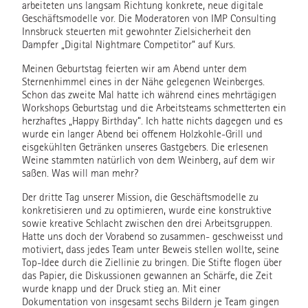
arbeiteten uns langsam Richtung konkrete, neue digitale
Geschäftsmodelle vor. Die Moderatoren von IMP Consulting
Innsbruck steuerten mit gewohnter Zielsicherheit den
Dampfer „Digital Nightmare Competitor“ auf Kurs.
Meinen Geburtstag feierten wir am Abend unter dem
Sternenhimmel eines in der Nähe gelegenen Weinberges.
Schon das zweite Mal hatte ich während eines mehrtägigen
Workshops Geburtstag und die Arbeitsteams schmetterten ein
herzhaftes „Happy Birthday“. Ich hatte nichts dagegen und es
wurde ein langer Abend bei offenem Holzkohle-Grill und
eisgekühlten Getränken unseres Gastgebers. Die erlesenen
Weine stammten natürlich von dem Weinberg, auf dem wir
saßen. Was will man mehr?
Der dritte Tag unserer Mission, die Geschäftsmodelle zu
konkretisieren und zu optimieren, wurde eine konstruktive
sowie kreative Schlacht zwischen den drei Arbeitsgruppen.
Hatte uns doch der Vorabend so zusammen- geschweisst und
motiviert, dass jedes Team unter Beweis stellen wollte, seine
Top-Idee durch die Ziellinie zu bringen. Die Stifte flogen über
das Papier, die Diskussionen gewannen an Schärfe, die Zeit
wurde knapp und der Druck stieg an. Mit einer
Dokumentation von insgesamt sechs Bildern je Team gingen